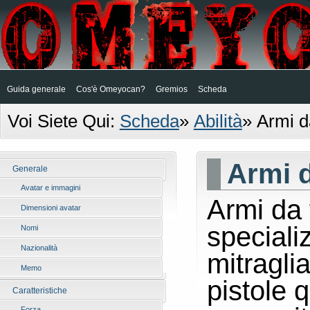
Guida generale
Cos'è Omeyocan?
Gremios
Scheda
Voi Siete Qui:
Scheda
»
Abilità
»
Armi d
Armi 
Generale
Avatar e immagini
Armi da 
Dimensioni avatar
specializ
Nomi
Nazionalità
mitraglia
Memo
pistole 
Caratteristiche
Forza