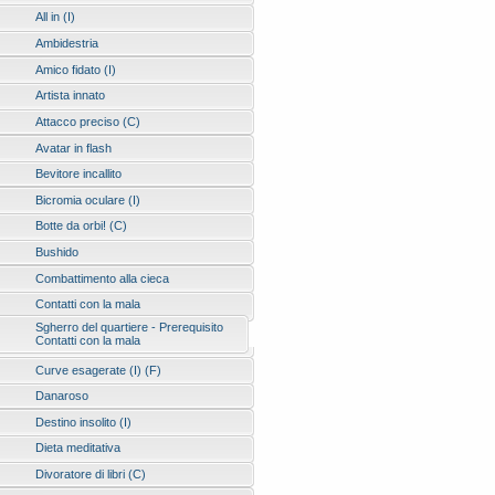
All in (I)
Ambidestria
Amico fidato (I)
Artista innato
Attacco preciso (C)
Avatar in flash
Bevitore incallito
Bicromia oculare (I)
Botte da orbi! (C)
Bushido
Combattimento alla cieca
Contatti con la mala
Sgherro del quartiere - Prerequisito
Contatti con la mala
Curve esagerate (I) (F)
Danaroso
Destino insolito (I)
Dieta meditativa
Divoratore di libri (C)