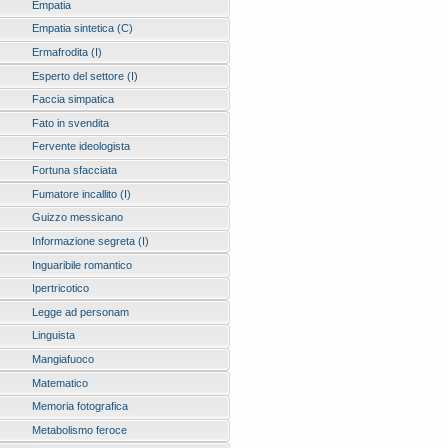
Empatia
Empatia sintetica (C)
Ermafrodita (I)
Esperto del settore (I)
Faccia simpatica
Fato in svendita
Fervente ideologista
Fortuna sfacciata
Fumatore incallito (I)
Guizzo messicano
Informazione segreta (I)
Inguaribile romantico
Ipertricotico
Legge ad personam
Linguista
Mangiafuoco
Matematico
Memoria fotografica
Metabolismo feroce