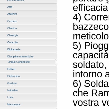
efficaci
Arte
4) Corre
Atleticità
Cercare
bazzecol
Chimica
meticolo
Chirurgia
5) Pioggi
Controllo
Diplomazia
capacità
Discipline umanistiche
soldato,
Lingue Conosciute
Edilizia
intorno 
Elettronica
6) Solda
Guidare
che Ram
Intimidire
Lotta
vostra v
Meccanica