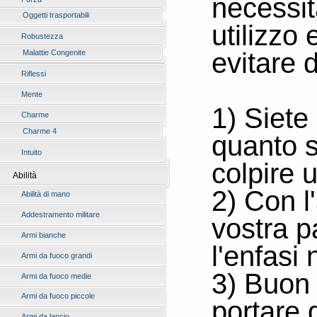
necessit
Oggetti trasportabili
utilizzo
Robustezza
evitare d
Malattie Congenite
Riflessi
Mente
1) Siete
Charme
Charme 4
quanto s
Intuito
colpire 
Abilità
2) Con l
Abilità di mano
Addestramento militare
vostra p
Armi bianche
l'enfasi
Armi da fuoco grandi
3) Buon 
Armi da fuoco medie
Armi da fuoco piccole
portare 
Armi da lancio