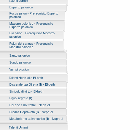
Talenti espER
Esperto psionico
Focus psion - Prerequisito Esperto
psionico
Maestro psionico - Prerequisito
Esperto psionico
Dio psion - Prerequisito Maestro
psionico
Psion del sangue - Prerequisito
Maestro psionico
Santo psionico
Scudo psionico
Vampiro psion
Talenti Neph-el e El-beth
Discendenza Diretta (I) - El-beth
Simbolo di virtù - El-beth
Figlio segreto (I)
Dai che c'ho fretta! - Neph-el
Eredità Depravata (I) - Neph-el
Metabolismo asimmetrico (I) - Neph-el
Talenti Umani