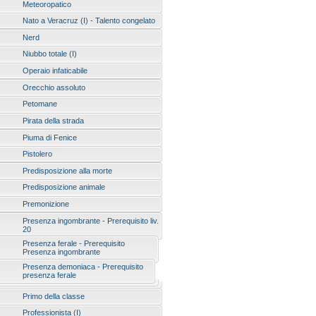
Meteoropatico
Nato a Veracruz (I) - Talento congelato
Nerd
Niubbo totale (I)
Operaio infaticabile
Orecchio assoluto
Petomane
Pirata della strada
Piuma di Fenice
Pistolero
Predisposizione alla morte
Predisposizione animale
Premonizione
Presenza ingombrante - Prerequisito liv.
20
Presenza ferale - Prerequisito
Presenza ingombrante
Presenza demoniaca - Prerequisito
presenza ferale
Primo della classe
Professionista (I)