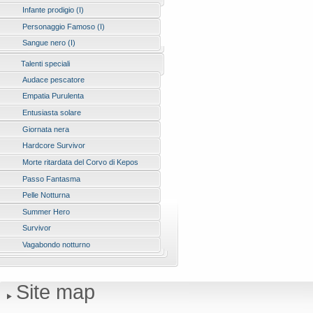
Infante prodigio (I)
Personaggio Famoso (I)
Sangue nero (I)
Talenti speciali
Audace pescatore
Empatia Purulenta
Entusiasta solare
Giornata nera
Hardcore Survivor
Morte ritardata del Corvo di Kepos
Passo Fantasma
Pelle Notturna
Summer Hero
Survivor
Vagabondo notturno
Site map