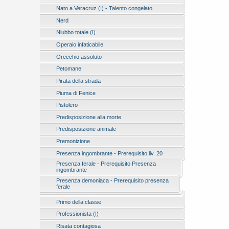
Nato a Veracruz (I) - Talento congelato
Nerd
Niubbo totale (I)
Operaio infaticabile
Orecchio assoluto
Petomane
Pirata della strada
Piuma di Fenice
Pistolero
Predisposizione alla morte
Predisposizione animale
Premonizione
Presenza ingombrante - Prerequisito liv. 20
Presenza ferale - Prerequisito Presenza
ingombrante
Presenza demoniaca - Prerequisito presenza
ferale
Primo della classe
Professionista (I)
Risata contagiosa