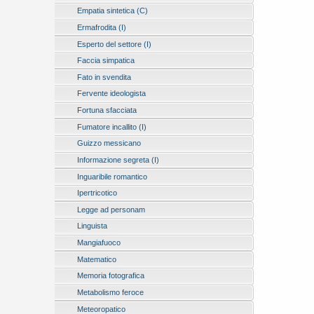
Empatia sintetica (C)
Ermafrodita (I)
Esperto del settore (I)
Faccia simpatica
Fato in svendita
Fervente ideologista
Fortuna sfacciata
Fumatore incallito (I)
Guizzo messicano
Informazione segreta (I)
Inguaribile romantico
Ipertricotico
Legge ad personam
Linguista
Mangiafuoco
Matematico
Memoria fotografica
Metabolismo feroce
Meteoropatico