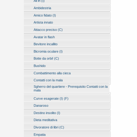
All in (I)
Ambidestria
Amico fidato (I)
Artista innato
Attacco preciso (C)
Avatar in flash
Bevitore incallito
Bicromia oculare (I)
Botte da orbi! (C)
Bushido
Combattimento alla cieca
Contatti con la mala
Sgherro del quartiere - Prerequisito Contatti con la
mala
Curve esagerate (I) (F)
Danaroso
Destino insolito (I)
Dieta meditativa
Divoratore di libri (C)
Empatia