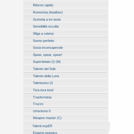
Ritorno rapido
Rumorista (beatbox)
Scimmia a tre teste
Sensibilità occulta
Sfiga a catena
Sonno perfetto
Sosia inconsapevole
Spear, spear, spear!
Superdotato (I) (M)
Talento del Sole
Talento della Luna
Talentuoso (I)
Tora tora tora!
Trasformista
Truzzo
Umorismo 0
Weapon master (C)
Talenti espER
Esperto psionico