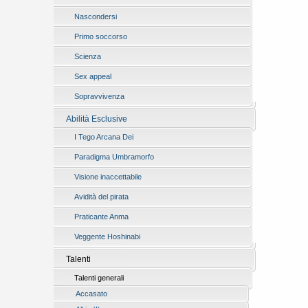
Nascondersi
Primo soccorso
Scienza
Sex appeal
Sopravvivenza
Abilità Esclusive
I Tego Arcana Dei
Paradigma Umbramorfo
Visione inaccettabile
Avidità del pirata
Praticante Anma
Veggente Hoshinabi
Talenti
Talenti generali
Accasato