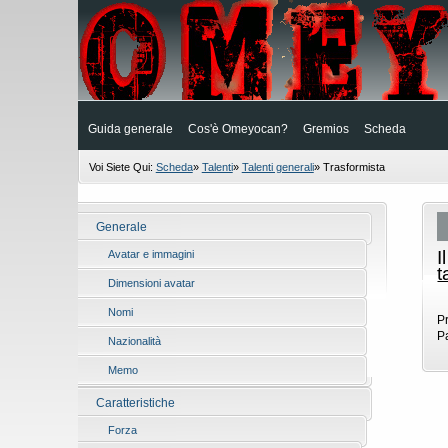
Guida generale
Cos'è Omeyocan?
Gremios
Scheda
Voi Siete Qui:
Scheda
»
Talenti
»
Talenti generali
»
Trasformista
Generale
I
Avatar e immagini
t
Dimensioni avatar
Nomi
P
P
Nazionalità
Memo
Caratteristiche
Forza