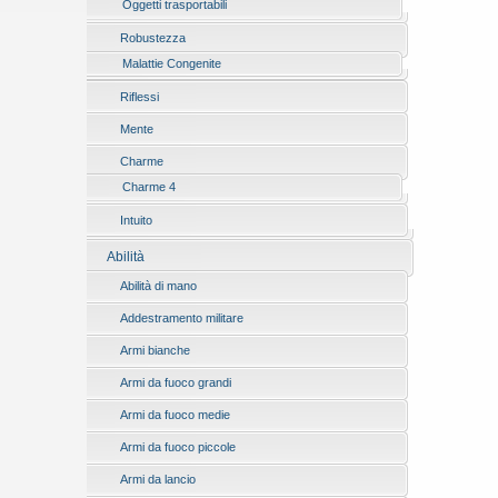
Oggetti trasportabili
Robustezza
Malattie Congenite
Riflessi
Mente
Charme
Charme 4
Intuito
Abilità
Abilità di mano
Addestramento militare
Armi bianche
Armi da fuoco grandi
Armi da fuoco medie
Armi da fuoco piccole
Armi da lancio