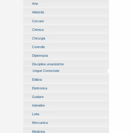
Arte
Atleticità
Cercare
Chimica
Chirurgia
Controllo
Diplomazia
Discipline umanistiche
Lingue Conosciute
Edilizia
Elettronica
Guidare
Intimidire
Lotta
Meccanica
Medicina