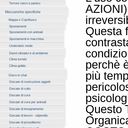
Terrore cieco e panico
AZIONI) 
Meccaniche specifiche
irrevers
Mappa e Coprifuoco
Questa 
Spostamenti
Spostamenti con animali
contrast
Spostamenti in macchina
Underdark mode
condizio
Danni climatici e di ambiente
Clima torrido
perchè è
Clima gelido
più tem
Gioco in chat
Giocate di costruzione oggetti
pericol
Giocate di culto
psicolog
Giocate di cura
Giocate di cura per animali
Questo T
Giocate di insegnamento
Organic
Giocate di lavoro - stipendio
Giocate di proselitismo