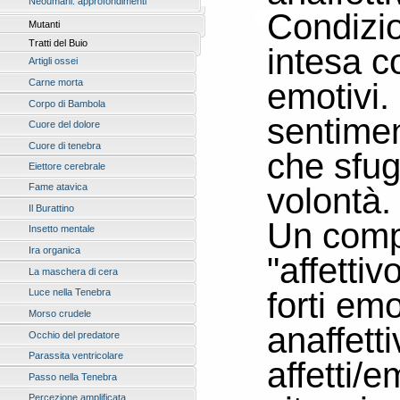
Neoumani: approfondimenti
Condizio
Mutanti
Tratti del Buio
intesa c
Artigli ossei
emotivi. 
Carne morta
Corpo di Bambola
sentiment
Cuore del dolore
Cuore di tenebra
che sfug
Eiettore cerebrale
volontà
Fame atavica
Il Burattino
Un comp
Insetto mentale
Ira organica
"affetti
La maschera di cera
forti em
Luce nella Tenebra
Morso crudele
anaffett
Occhio del predatore
Parassita ventricolare
affetti/e
Passo nella Tenebra
Percezione amplificata