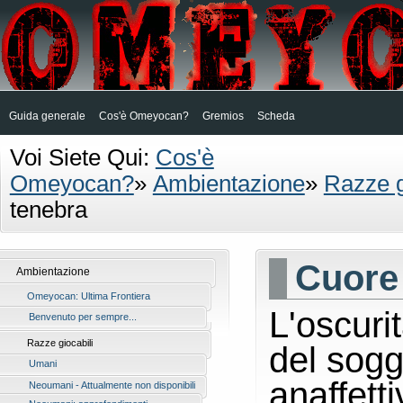
Guida generale
Cos'è Omeyocan?
Gremios
Scheda
Voi Siete Qui:
Cos'è
Omeyocan?
»
Ambientazione
»
Razze g
tenebra
Cuore 
Ambientazione
Omeyocan: Ultima Frontiera
L'oscuri
Benvenuto per sempre...
Razze giocabili
del sogg
Umani
anaffett
Neoumani - Attualmente non disponibili