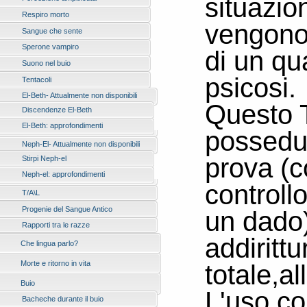
situazio
Respiro morto
vengono 
Sangue che sente
Sperone vampiro
di un qu
Suono nel buio
psicosi.
Tentacoli
El-Beth- Attualmente non disponibili
Questo T
Discendenze El-Beth
El-Beth: approfondimenti
possedut
Neph-El- Attualmente non disponibili
prova (c
Stirpi Neph-el
Neph-el: approfondimenti
controll
T/A\L
Progenie del Sangue Antico
un dado)
Rapporti tra le razze
addirittu
Che lingua parlo?
totale,a
Morte e ritorno in vita
Buio
L'uso co
Bacheche durante il buio