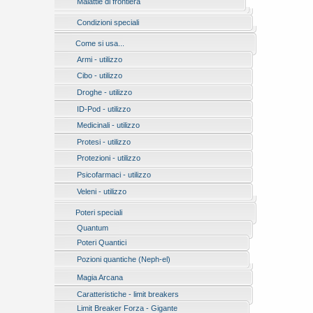
Malattie di frontiera
Condizioni speciali
Come si usa...
Armi - utilizzo
Cibo - utilizzo
Droghe - utilizzo
ID-Pod - utilizzo
Medicinali - utilizzo
Protesi - utilizzo
Protezioni - utilizzo
Psicofarmaci - utilizzo
Veleni - utilizzo
Poteri speciali
Quantum
Poteri Quantici
Pozioni quantiche (Neph-el)
Magia Arcana
Caratteristiche - limit breakers
Limit Breaker Forza - Gigante