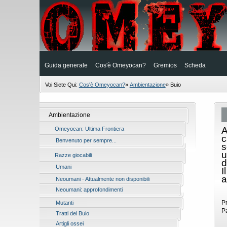
Guida generale
Cos'è Omeyocan?
Gremios
Scheda
Voi Siete Qui:
Cos'è Omeyocan?
»
Ambientazione
»
Buio
Ambientazione
A
Omeyocan: Ultima Frontiera
c
Benvenuto per sempre...
s
u
Razze giocabili
d
Umani
I
a
Neoumani - Attualmente non disponibili
Neoumani: approfondimenti
P
Mutanti
P
Tratti del Buio
Artigli ossei