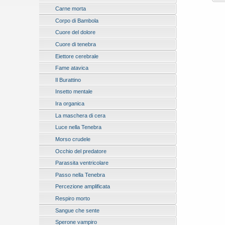
Carne morta
Corpo di Bambola
Cuore del dolore
Cuore di tenebra
Eiettore cerebrale
Fame atavica
Il Burattino
Insetto mentale
Ira organica
La maschera di cera
Luce nella Tenebra
Morso crudele
Occhio del predatore
Parassita ventricolare
Passo nella Tenebra
Percezione amplificata
Respiro morto
Sangue che sente
Sperone vampiro