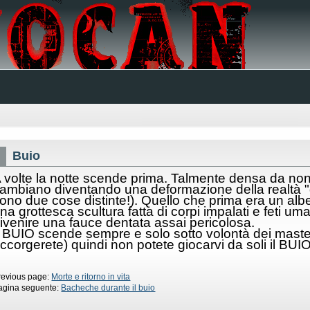
Buio
 volte la notte scende prima. Talmente densa da non
ambiano diventando una deformazione della realtà
ono due cose distinte!). Quello che prima era un alb
na grottesca scultura fatta di corpi impalati e feti u
ivenire una fauce dentata assai pericolosa.
l BUIO scende sempre e solo sotto volontà dei master
ccorgerete) quindi non potete giocarvi da soli il BUIO
revious page:
Morte e ritorno in vita
agina seguente:
Bacheche durante il buio