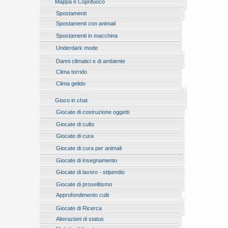
Mappa e Coprifuoco
Spostamenti
Spostamenti con animali
Spostamenti in macchina
Underdark mode
Danni climatici e di ambiente
Clima torrido
Clima gelido
Gioco in chat
Giocate di costruzione oggetti
Giocate di culto
Giocate di cura
Giocate di cura per animali
Giocate di insegnamento
Giocate di lavoro - stipendio
Giocate di proselitismo
Approfondimento culti
Giocate di Ricerca
Alterazioni di status