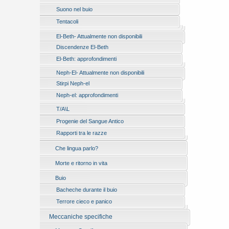
Suono nel buio
Tentacoli
El-Beth- Attualmente non disponibili
Discendenze El-Beth
El-Beth: approfondimenti
Neph-El- Attualmente non disponibili
Stirpi Neph-el
Neph-el: approfondimenti
T/A\L
Progenie del Sangue Antico
Rapporti tra le razze
Che lingua parlo?
Morte e ritorno in vita
Buio
Bacheche durante il buio
Terrore cieco e panico
Meccaniche specifiche