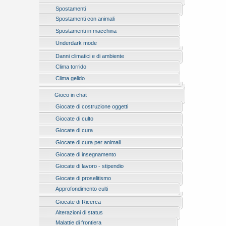
Spostamenti
Spostamenti con animali
Spostamenti in macchina
Underdark mode
Danni climatici e di ambiente
Clima torrido
Clima gelido
Gioco in chat
Giocate di costruzione oggetti
Giocate di culto
Giocate di cura
Giocate di cura per animali
Giocate di insegnamento
Giocate di lavoro - stipendio
Giocate di proselitismo
Approfondimento culti
Giocate di Ricerca
Alterazioni di status
Malattie di frontiera