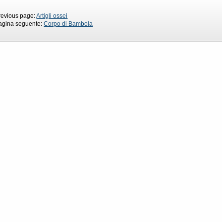
revious page:
Artigli ossei
agina seguente:
Corpo di Bambola