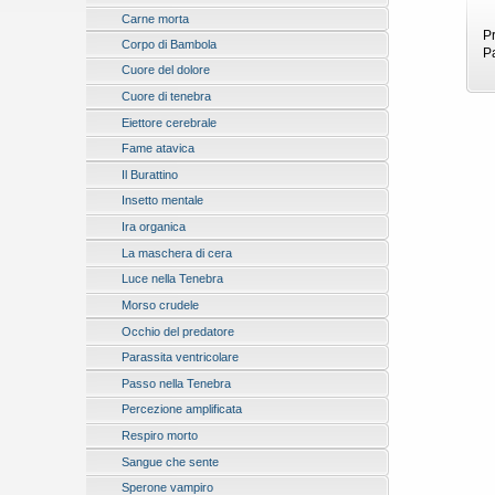
Carne morta
P
Corpo di Bambola
P
Cuore del dolore
Cuore di tenebra
Eiettore cerebrale
Fame atavica
Il Burattino
Insetto mentale
Ira organica
La maschera di cera
Luce nella Tenebra
Morso crudele
Occhio del predatore
Parassita ventricolare
Passo nella Tenebra
Percezione amplificata
Respiro morto
Sangue che sente
Sperone vampiro