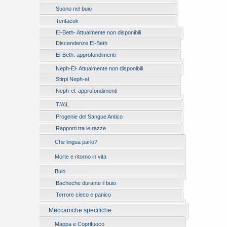
Suono nel buio
Tentacoli
El-Beth- Attualmente non disponibili
Discendenze El-Beth
El-Beth: approfondimenti
Neph-El- Attualmente non disponibili
Stirpi Neph-el
Neph-el: approfondimenti
T/A\L
Progenie del Sangue Antico
Rapporti tra le razze
Che lingua parlo?
Morte e ritorno in vita
Buio
Bacheche durante il buio
Terrore cieco e panico
Meccaniche specifiche
Mappa e Coprifuoco