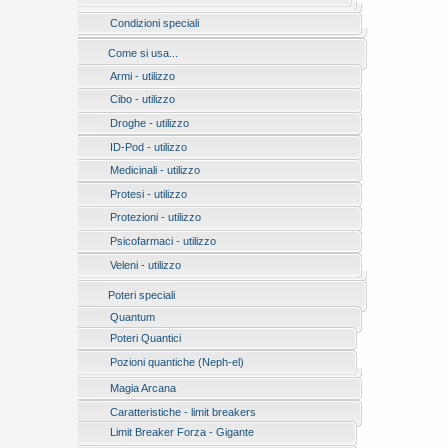
Condizioni speciali
Come si usa...
Armi - utilizzo
Cibo - utilizzo
Droghe - utilizzo
ID-Pod - utilizzo
Medicinali - utilizzo
Protesi - utilizzo
Protezioni - utilizzo
Psicofarmaci - utilizzo
Veleni - utilizzo
Poteri speciali
Quantum
Poteri Quantici
Pozioni quantiche (Neph-el)
Magia Arcana
Caratteristiche - limit breakers
Limit Breaker Forza - Gigante