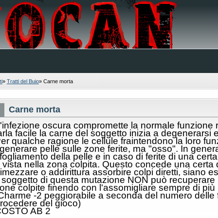
i
»
Tratti del Buio
»
Carne morta
Carne morta
'infezione oscura compromette la normale funzione rig
arla facile la carne del soggetto inizia a degenerarsi
er qualche ragione le cellule fraintendono la loro fu
igenerare pelle sulle zone ferite, ma "osso". In gene
fogliamento della pelle e in caso di ferite di una certa
 vista nella zona colpita. Questo concede una certa
imezzare o addirittura assorbire colpi diretti, siano es
l soggetto di questa mutazione NON può recuperare in
one colpite finendo con l'assomigliare sempre di più
Charme -2 peggiorabile a seconda del numero delle fer
rocedere del gioco)
COSTO AB 2