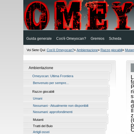
Guida generale
Cos'è Omeyocan?
Gremios
Scheda
Voi Siete Qui:
Cos'è Omeyocan?
»
Ambientazione
»
Razze giocabili
»
Mutant
Ambientazione
L
Omeyocan: Ultima Frontiera
f
Benvenuto per sempre...
P
r
Razze giocabili
s
Umani
a
d
Neoumani - Attualmente non disponibili
I
Neoumani: approfondimenti
z
(
Mutanti
p
Tratti del Buio
Artigli ossei