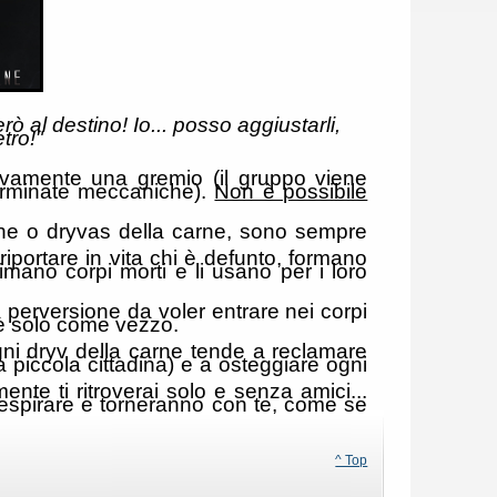
rò al destino! Io... posso aggiustarli,
etro!"
tivamente una gremio (il gruppo viene
erminate meccaniche).
Non è possibile
 carne o dryvas della carne, sono sempre
riportare in vita chi è defunto, formano
mano corpi morti e li usano per i loro
a perversione da voler entrare nei corpi
che solo come vezzo.
gni dryv della carne tende a reclamare
a piccola cittadina) e a osteggiare ogni
nte ti ritroverai solo e senza amici...
espirare e torneranno con te, come se
^ Top