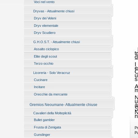
Voci nel vento
Dryvas - Attualmente chiusi
Dryv dei Veleni
Dryv elementale
Dryv Scudiero
G.H.O.S.T. - Attualmente chiusi
Assalto ciclopico
t
d
Elite degli scout
I
Terzo occhio
e
O
Licoreria - Solo Veracruz
u
s
Cucinare
A
Incitare
m
Orecchie da mercante
N
u
a
Gremios Neoumane- Attualmente chiuse
S
N
Cavalieri della Molteplicità
n
Bullet gambler
Frusta di Zenigata
P
P
Gunslinger