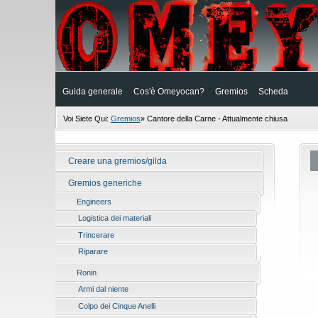
Guida generale
Cos'è Omeyocan?
Gremios
Scheda
Voi Siete Qui:
Gremios
»
Cantore della Carne - Attualmente chiusa
Creare una gremios/gilda
Gremios generiche
Engineers
Logistica dei materiali
Trincerare
Riparare
Ronin
Armi dal niente
Colpo dei Cinque Anelli