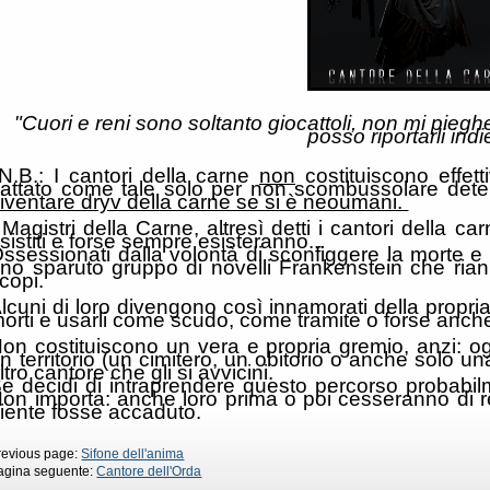
"Cuori e reni sono soltanto giocattoli, non mi pieghe
posso riportarli indi
N.B.: I cantori della carne
non
costituiscono effet
rattato come tale solo per non scombussolare det
iventare dryv della carne se si è neoumani.
 Magistri della Carne, altresì detti i cantori della
sistiti e forse sempre esisteranno...
ssessionati dalla volontà di sconfiggere la morte e 
no sparuto gruppo di novelli Frankenstein che riani
copi.
lcuni di loro divengono così innamorati della propri
orti e usarli come scudo, come tramite o forse an
on costituiscono un vera e propria gremio, anzi: o
n territorio (un cimitero, un obitorio o anche solo un
ltro cantore che gli si avvicini.
e decidi di intraprendere questo percorso probabilme
on importa: anche loro prima o poi cesseranno di r
iente fosse accaduto.
revious page:
Sifone dell'anima
agina seguente:
Cantore dell'Orda