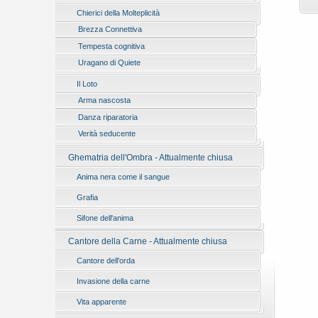
Chierici della Molteplicità
Brezza Connettiva
Tempesta cognitiva
Uragano di Quiete
Il Loto
Arma nascosta
Danza riparatoria
Verità seducente
Ghematria dell'Ombra - Attualmente chiusa
Anima nera come il sangue
Grafia
Sifone dell'anima
Cantore della Carne - Attualmente chiusa
Cantore dell'orda
Invasione della carne
Vita apparente