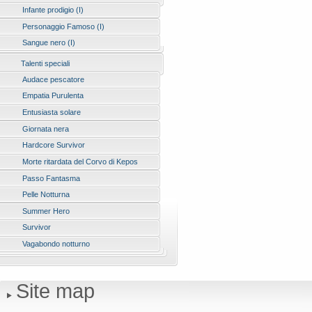
Infante prodigio (I)
Personaggio Famoso (I)
Sangue nero (I)
Talenti speciali
Audace pescatore
Empatia Purulenta
Entusiasta solare
Giornata nera
Hardcore Survivor
Morte ritardata del Corvo di Kepos
Passo Fantasma
Pelle Notturna
Summer Hero
Survivor
Vagabondo notturno
Site map