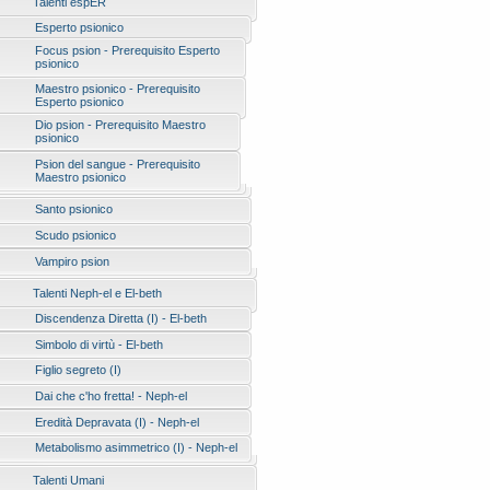
Talenti espER
Esperto psionico
Focus psion - Prerequisito Esperto
psionico
Maestro psionico - Prerequisito
Esperto psionico
Dio psion - Prerequisito Maestro
psionico
Psion del sangue - Prerequisito
Maestro psionico
Santo psionico
Scudo psionico
Vampiro psion
Talenti Neph-el e El-beth
Discendenza Diretta (I) - El-beth
Simbolo di virtù - El-beth
Figlio segreto (I)
Dai che c'ho fretta! - Neph-el
Eredità Depravata (I) - Neph-el
Metabolismo asimmetrico (I) - Neph-el
Talenti Umani