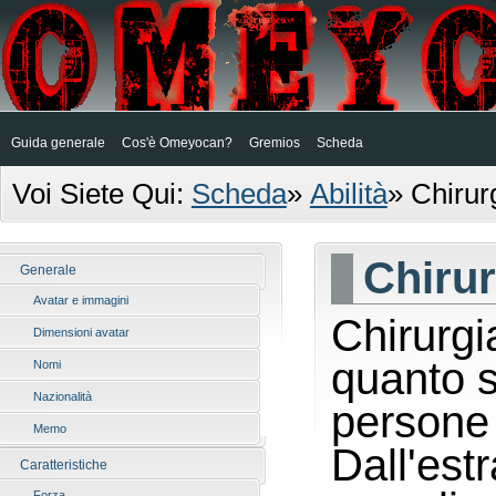
Guida generale
Cos'è Omeyocan?
Gremios
Scheda
Voi Siete Qui:
Scheda
»
Abilità
»
Chirur
Chirur
Generale
Avatar e immagini
Chirurgia
Dimensioni avatar
quanto s
Nomi
Nazionalità
persone 
Memo
Dall'est
Caratteristiche
Forza