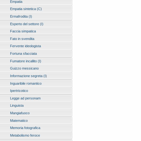
Empatia
Empatia sintetica (C)
Ermafrodita (I)
Esperto del settore (I)
Faccia simpatica
Fato in svendita
Fervente ideologista
Fortuna sfacciata
Fumatore incallito (I)
Guizzo messicano
Informazione segreta (I)
Inguaribile romantico
Ipertricotico
Legge ad personam
Linguista
Mangiafuoco
Matematico
Memoria fotografica
Metabolismo feroce