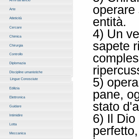
Armi da lancio
operare 
Arte
entità.
Atleticità
Cercare
4) Un ve
Chimica
sapete r
Chirurgia
comples
Controllo
Diplomazia
ripercus
Discipline umanistiche
5) opera
Lingue Conosciute
Edilizia
pane, og
Elettronica
stato d'a
Guidare
6) Il Di
Intimidire
Lotta
perfetto
Meccanica