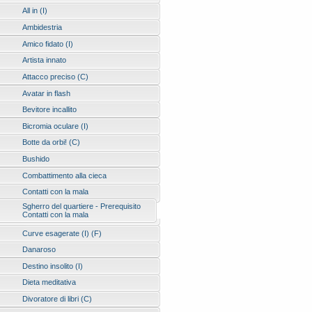
All in (I)
Ambidestria
Amico fidato (I)
Artista innato
Attacco preciso (C)
Avatar in flash
Bevitore incallito
Bicromia oculare (I)
Botte da orbi! (C)
Bushido
Combattimento alla cieca
Contatti con la mala
Sgherro del quartiere - Prerequisito
Contatti con la mala
Curve esagerate (I) (F)
Danaroso
Destino insolito (I)
Dieta meditativa
Divoratore di libri (C)