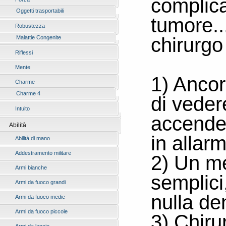
complica
Oggetti trasportabili
tumore..
Robustezza
chirurgo
Malattie Congenite
Riflessi
Mente
1) Ancora
Charme
Charme 4
di veder
Intuito
accende 
Abilità
in allar
Abilità di mano
Addestramento militare
2) Un m
Armi bianche
semplici
Armi da fuoco grandi
nulla de
Armi da fuoco medie
Armi da fuoco piccole
3) Chiru