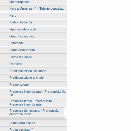
Meteoropatico
Nato a Veracruz (I) - Talento congelato
Nerd
Niubbo totale (I)
Operaio infaticabile
Orecchio assoluto
Petomane
Pirata della strada
Piuma di Fenice
Pistolero
Predisposizione alla morte
Predisposizione animale
Premonizione
Presenza ingombrante - Prerequisito liv.
20
Presenza ferale - Prerequisito
Presenza ingombrante
Presenza demoniaca - Prerequisito
presenza ferale
Primo della classe
Professionista (I)