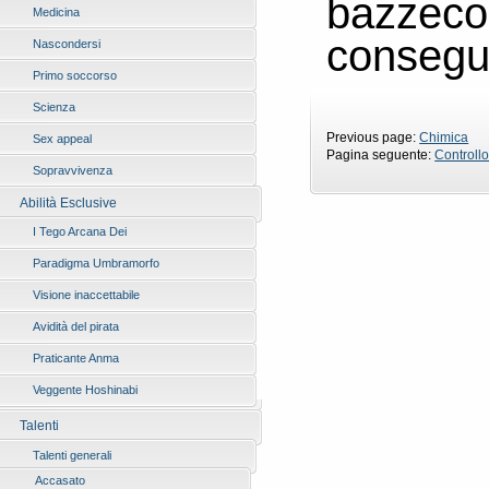
bazzeco
Medicina
consegue
Nascondersi
Primo soccorso
Scienza
Previous page:
Chimica
Sex appeal
Pagina seguente:
Controll
Sopravvivenza
Abilità Esclusive
I Tego Arcana Dei
Paradigma Umbramorfo
Visione inaccettabile
Avidità del pirata
Praticante Anma
Veggente Hoshinabi
Talenti
Talenti generali
Accasato