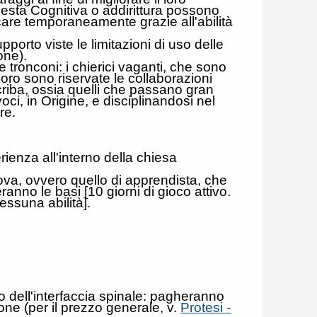
pesta Cognitiva o addirittura possono
ficare temporaneamente grazie all'abilità
rto viste le limitazioni di uso delle
ione).
ue tronconi: i chierici vaganti, che sono
a loro sono riservate le collaborazioni
scriba, ossia quelli che passano gran
oci, in Origine, e disciplinandosi nel
ire.
enza all'interno della chiesa
rova, ovvero quello di apprendista, che
anno le basi [10 giorni di gioco attivo.
ssuna abilità].
to dell'interfaccia spinale: pagheranno
ione (per il prezzo generale, v.
Protesi -