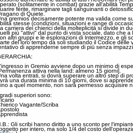
perato (solitamente in combat) grazie all'abilità Tem
uarire ferite, rimarginare tagli sanguinanti o detossi
ragano di Quiete.
na gremios decisamente potente ma valida come suppo
bilità stesse (condizioni, situazioni e range di occas
a carriera dei chierici della molteplicità si divide in d
uelli più "attivi" dal punto di vista sociale, dato che 
on altri gruppi e le esplorazioni di Intermezzo, e gli 
arte del loro tempo da soli studiando il Codice delle v
entativo di apprenderne sempre di più senza impazz
GERARCHIA:
'ingresso in Gremio avviene dopo un minimo di esperi
Permanenza attiva nella land: almeno 15 giorni].
na volta entrati, si dovrà superare un altro step di p
vrà una durata minima di 10 giorni, dove si apprender
ino a quel momento, non sarà permesso acquisire ne
 gradi superiori sono:
icario
hierico Vagante/Scriba
postolo
pprendista
.B.: Gli scribi hanno diritto a uno sconto per l'impian
'oggetto per intero, ma solo 1/4 del costo dell'operaz