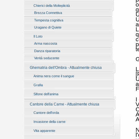
o
Chierici della Molteplicità
g
Brezza Connettiva
U
U
Tempesta cognitiva
a
Uragano di Quiete
L
q
Il Loto
c
p
Arma nascosta
t
Danza riparatoria
Verità seducente
Ghematria dell'Ombra - Attualmente chiusa
L
[
Anima nera come il sangue
U
a
Grafia
F
Sifone dell'anima
I
V
Cantore della Carne - Attualmente chiusa
C
Cantore dell'orda
A
A
Invasione della carne
N
Vita apparente
l