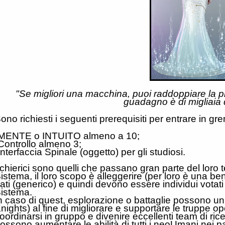
"Se migliori una macchina, puoi raddoppiare la pro
guadagno è di migliaia d
ono richiesti i seguenti prerequisiti per entrare in gr
MENTE o INTUITO almeno a 10;
Controllo almeno 3;
Interfaccia Spinale (oggetto) per gli studiosi.
 chierici sono quelli che passano gran parte del loro 
istema, il loro scopo è alleggerire (per loro è una ben
ati (generico) e quindi devono essere individui votat
istema.
n caso di quest, esplorazione o battaglie possono un
nights) al fine di migliorare e supportare le truppe o
oordinarsi in gruppo e divenire eccellenti team di rice
ossono aumentare le abilità di tutti i neoUmani nei para