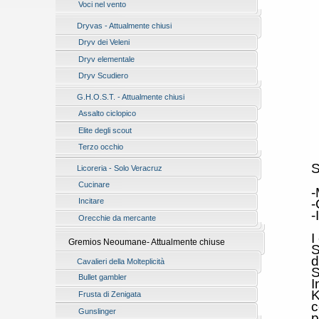
Voci nel vento
Dryvas - Attualmente chiusi
Dryv dei Veleni
Dryv elementale
Dryv Scudiero
G.H.O.S.T. - Attualmente chiusi
Assalto ciclopico
Elite degli scout
Terzo occhio
S
Licoreria - Solo Veracruz
Cucinare
-
-
Incitare
-
Orecchie da mercante
I
Gremios Neoumane- Attualmente chiuse
S
d
Cavalieri della Molteplicità
S
Bullet gambler
I
K
Frusta di Zenigata
c
Gunslinger
p