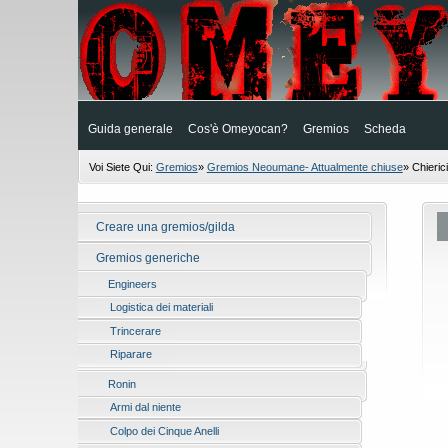
Guida generale
Cos'è Omeyocan?
Gremios
Scheda
Voi Siete Qui:
Gremios
»
Gremios Neoumane- Attualmente chiuse
»
Chierici
Creare una gremios/gilda
Gremios generiche
Engineers
Logistica dei materiali
Trincerare
Riparare
Ronin
Armi dal niente
Colpo dei Cinque Anelli