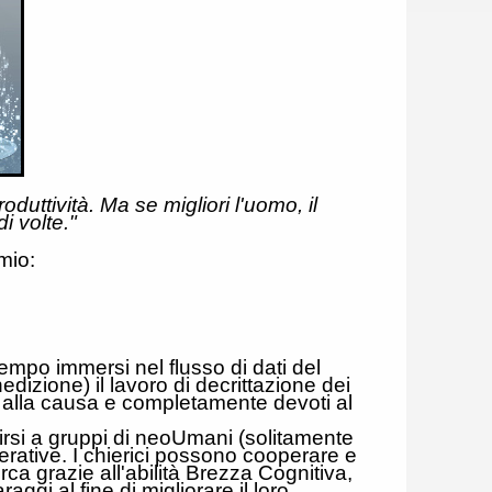
duttività. Ma se migliori l'uomo, il
i volte."
emio:
tempo immersi nel flusso di dati del
edizione) il lavoro di decrittazione dei
i alla causa e completamente devoti al
irsi a gruppi di neoUmani (solitamente
perative. I chierici possono cooperare e
rca grazie all'abilità Brezza Cognitiva,
ggi al fine di migliorare il loro