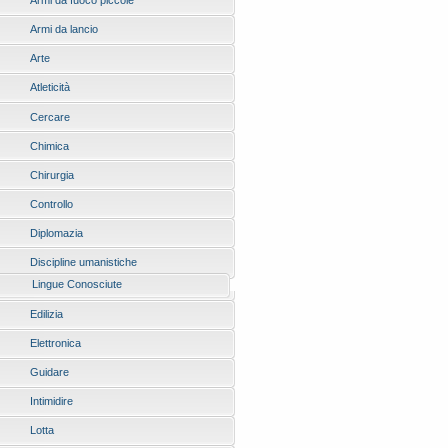
Armi da fuoco piccole
Armi da lancio
Arte
Atleticità
Cercare
Chimica
Chirurgia
Controllo
Diplomazia
Discipline umanistiche
Lingue Conosciute
Edilizia
Elettronica
Guidare
Intimidire
Lotta