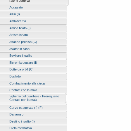
Talenti generali
Accasato
All in (I)
Ambidestria
Amico fidato (I)
Artista innato
Attacco preciso (C)
Avatar in flash
Bevitore incallito
Bicromia oculare (I)
Botte da orbi! (C)
Bushido
Combattimento alla cieca
Contatti con la mala
Sgherro del quartiere - Prerequisito
Contatti con la mala
Curve esagerate (I) (F)
Danaroso
Destino insolito (I)
Dieta meditativa