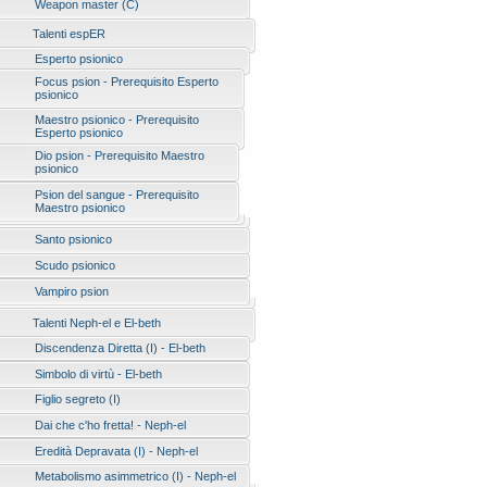
Weapon master (C)
Talenti espER
Esperto psionico
Focus psion - Prerequisito Esperto
psionico
Maestro psionico - Prerequisito
Esperto psionico
Dio psion - Prerequisito Maestro
psionico
Psion del sangue - Prerequisito
Maestro psionico
Santo psionico
Scudo psionico
Vampiro psion
Talenti Neph-el e El-beth
Discendenza Diretta (I) - El-beth
Simbolo di virtù - El-beth
Figlio segreto (I)
Dai che c'ho fretta! - Neph-el
Eredità Depravata (I) - Neph-el
Metabolismo asimmetrico (I) - Neph-el