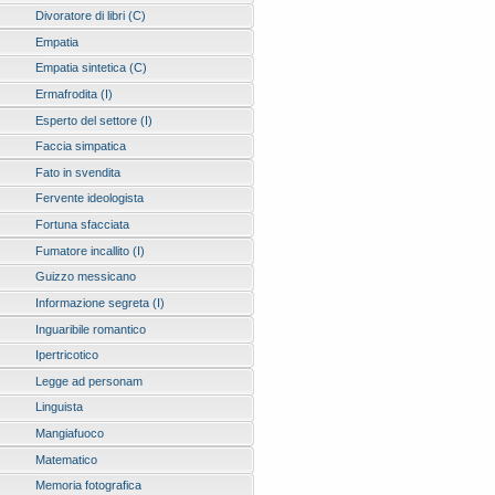
Divoratore di libri (C)
Empatia
Empatia sintetica (C)
Ermafrodita (I)
Esperto del settore (I)
Faccia simpatica
Fato in svendita
Fervente ideologista
Fortuna sfacciata
Fumatore incallito (I)
Guizzo messicano
Informazione segreta (I)
Inguaribile romantico
Ipertricotico
Legge ad personam
Linguista
Mangiafuoco
Matematico
Memoria fotografica