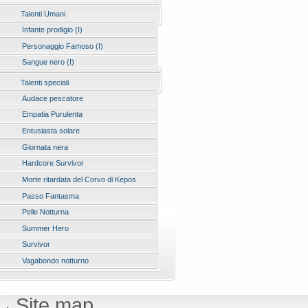
Talenti Umani
Infante prodigio (I)
Personaggio Famoso (I)
Sangue nero (I)
Talenti speciali
Audace pescatore
Empatia Purulenta
Entusiasta solare
Giornata nera
Hardcore Survivor
Morte ritardata del Corvo di Kepos
Passo Fantasma
Pelle Notturna
Summer Hero
Survivor
Vagabondo notturno
Site map