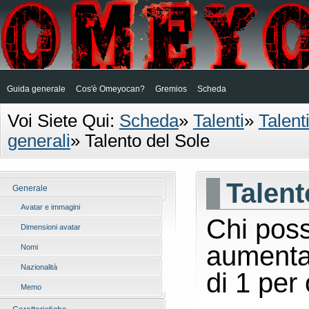
Guida generale
Cos'è Omeyocan?
Gremios
Scheda
Voi Siete Qui:
Scheda
»
Talenti
»
Talent
generali
»
Talento del Sole
Talent
Generale
Avatar e immagini
Chi poss
Dimensioni avatar
aumenta 
Nomi
Nazionalità
di 1 per 
Memo