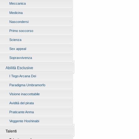
Meccanica
Medicina
Nascondersi
Primo soccorso
Scienza
Sex appeal
Sopravvivenza
Abilità Esclusive
I Tego Arcana Dei
Paradigma Umbramorfo
Visione inaccettabile
Avidità del pirata
Praticante Anma
Veggente Hoshinabi
Talenti