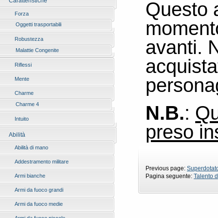
Caratteristiche
Questo a
Forza
momento 
Oggetti trasportabili
avanti.
N
Robustezza
Malattie Congenite
acquista
Riflessi
personag
Mente
Charme
Charme 4
N.B.
:
Qu
Intuito
preso in
Abilità
Abilità di mano
Addestramento militare
Previous page:
Superdotato
Pagina seguente:
Talento 
Armi bianche
Armi da fuoco grandi
Armi da fuoco medie