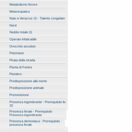
Metabolismo feroce
Meteoropatico
Nato a Veracruz (I) - Talento congelato
Nerd
Niubbo totale (I)
Operaio infaticabile
Orecchio assoluto
Petomane
Pirata della strada
Piuma di Fenice
Pistolero
Predisposizione alla morte
Predisposizione animale
Premonizione
Presenza ingombrante - Prerequisito liv.
20
Presenza ferale - Prerequisito
Presenza ingombrante
Presenza demoniaca - Prerequisito
presenza ferale