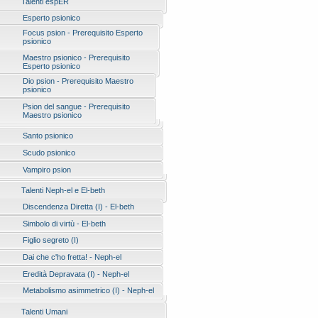
Talenti espER
Esperto psionico
Focus psion - Prerequisito Esperto
psionico
Maestro psionico - Prerequisito
Esperto psionico
Dio psion - Prerequisito Maestro
psionico
Psion del sangue - Prerequisito
Maestro psionico
Santo psionico
Scudo psionico
Vampiro psion
Talenti Neph-el e El-beth
Discendenza Diretta (I) - El-beth
Simbolo di virtù - El-beth
Figlio segreto (I)
Dai che c'ho fretta! - Neph-el
Eredità Depravata (I) - Neph-el
Metabolismo asimmetrico (I) - Neph-el
Talenti Umani