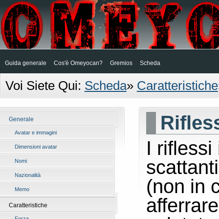
Guida generale
Cos'è Omeyocan?
Gremios
Scheda
Voi Siete Qui:
Scheda
»
Caratteristiche
Rifles
Generale
Avatar e immagini
I rifless
Dimensioni avatar
scattant
Nomi
Nazionalità
(non in 
Memo
afferrar
Caratteristiche
Forza