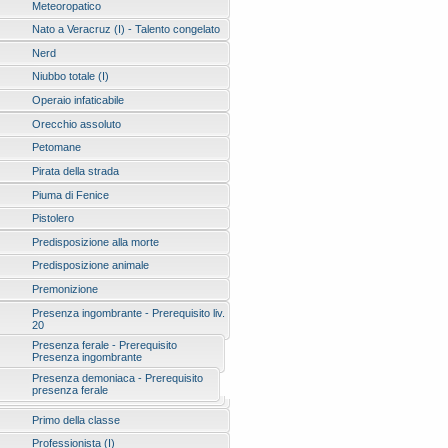
Meteoropatico
Nato a Veracruz (I) - Talento congelato
Nerd
Niubbo totale (I)
Operaio infaticabile
Orecchio assoluto
Petomane
Pirata della strada
Piuma di Fenice
Pistolero
Predisposizione alla morte
Predisposizione animale
Premonizione
Presenza ingombrante - Prerequisito liv.
20
Presenza ferale - Prerequisito
Presenza ingombrante
Presenza demoniaca - Prerequisito
presenza ferale
Primo della classe
Professionista (I)