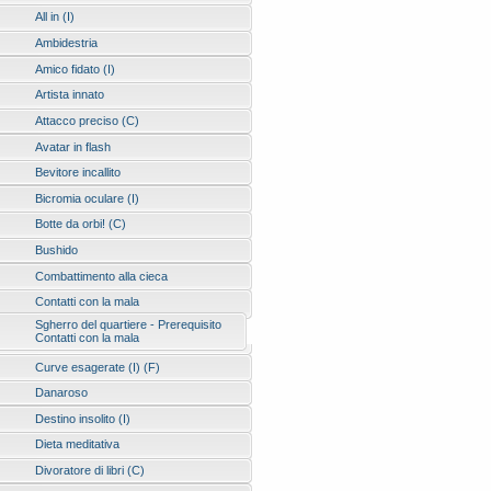
All in (I)
Ambidestria
Amico fidato (I)
Artista innato
Attacco preciso (C)
Avatar in flash
Bevitore incallito
Bicromia oculare (I)
Botte da orbi! (C)
Bushido
Combattimento alla cieca
Contatti con la mala
Sgherro del quartiere - Prerequisito
Contatti con la mala
Curve esagerate (I) (F)
Danaroso
Destino insolito (I)
Dieta meditativa
Divoratore di libri (C)