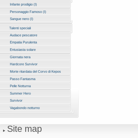
Infante prodigio (I)
Personaggio Famoso (I)
Sangue nero (I)
Talenti speciali
Audace pescatore
Empatia Purulenta
Entusiasta solare
Giornata nera
Hardcore Survivor
Morte ritardata del Corvo di Kepos
Passo Fantasma
Pelle Notturna
Summer Hero
Survivor
Vagabondo notturno
Site map