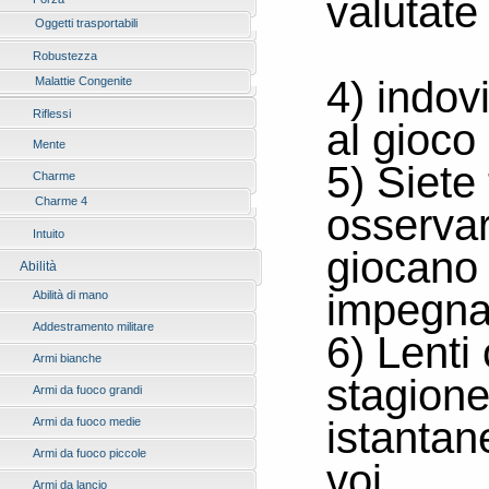
valutate 
Oggetti trasportabili
Robustezza
4) indov
Malattie Congenite
Riflessi
al gioco
Mente
5) Siete 
Charme
Charme 4
osservar
Intuito
giocano 
Abilità
impegna
Abilità di mano
Addestramento militare
6) Lenti
Armi bianche
stagione
Armi da fuoco grandi
istantan
Armi da fuoco medie
Armi da fuoco piccole
voi.
Armi da lancio