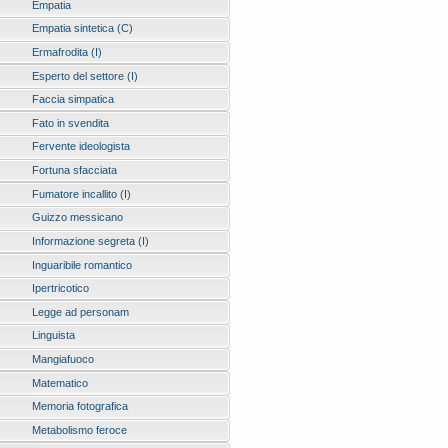
Empatia
Empatia sintetica (C)
Ermafrodita (I)
Esperto del settore (I)
Faccia simpatica
Fato in svendita
Fervente ideologista
Fortuna sfacciata
Fumatore incallito (I)
Guizzo messicano
Informazione segreta (I)
Inguaribile romantico
Ipertricotico
Legge ad personam
Linguista
Mangiafuoco
Matematico
Memoria fotografica
Metabolismo feroce