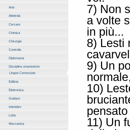
7) Non si
Arte
a volte 
Atleticità
Cercare
in più...
Chimica
8) Lesti
Chirurgia
cavarvel
Controllo
Diplomazia
9) Un po
Discipline umanistiche
normale,
Lingue Conosciute
Edilizia
10) Lest
Elettronica
bruciant
Guidare
pensato 
Intimidire
Lotta
11) Un f
Meccanica