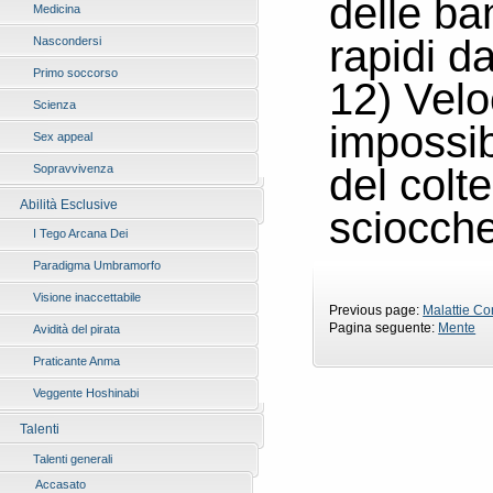
delle ba
Medicina
rapidi d
Nascondersi
Primo soccorso
12) Velo
Scienza
impossib
Sex appeal
del colte
Sopravvivenza
Abilità Esclusive
sciocch
I Tego Arcana Dei
Paradigma Umbramorfo
Visione inaccettabile
Previous page:
Malattie Co
Pagina seguente:
Mente
Avidità del pirata
Praticante Anma
Veggente Hoshinabi
Talenti
Talenti generali
Accasato