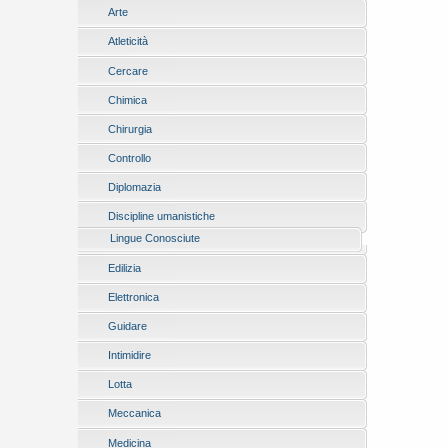
Arte
Atleticità
Cercare
Chimica
Chirurgia
Controllo
Diplomazia
Discipline umanistiche
Lingue Conosciute
Edilizia
Elettronica
Guidare
Intimidire
Lotta
Meccanica
Medicina