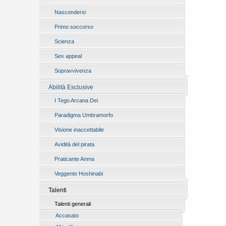
Nascondersi
Primo soccorso
Scienza
Sex appeal
Sopravvivenza
Abilità Esclusive
I Tego Arcana Dei
Paradigma Umbramorfo
Visione inaccettabile
Avidità del pirata
Praticante Anma
Veggente Hoshinabi
Talenti
Talenti generali
Accasato