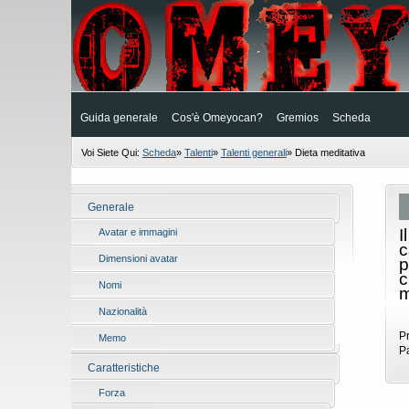
Guida generale
Cos'è Omeyocan?
Gremios
Scheda
Voi Siete Qui:
Scheda
»
Talenti
»
Talenti generali
»
Dieta meditativa
Generale
I
Avatar e immagini
c
Dimensioni avatar
p
c
Nomi
m
Nazionalità
P
Memo
P
Caratteristiche
Forza