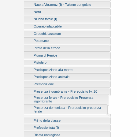
Nato a Veracruz (I) - Talento congelato
Nerd
Niubbo totale (I)
Operaio infaticabile
Orecchio assoluto
Petomane
Pirata della strada
Piuma di Fenice
Pistolero
Predisposizione alla morte
Predisposizione animale
Premonizione
Presenza ingombrante - Prerequisito liv. 20
Presenza ferale - Prerequisito Presenza
ingombrante
Presenza demoniaca - Prerequisito presenza
ferale
Primo della classe
Professionista (I)
Risata contagiosa