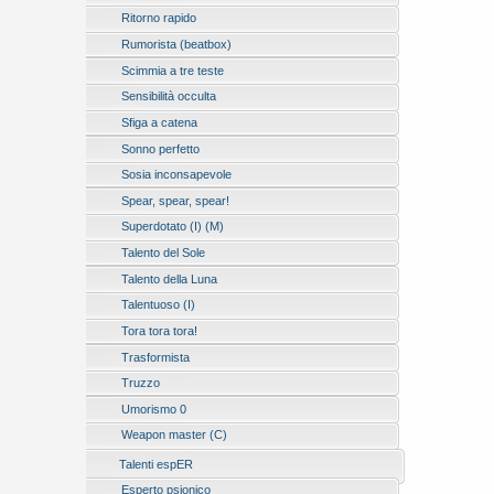
Ritorno rapido
Rumorista (beatbox)
Scimmia a tre teste
Sensibilità occulta
Sfiga a catena
Sonno perfetto
Sosia inconsapevole
Spear, spear, spear!
Superdotato (I) (M)
Talento del Sole
Talento della Luna
Talentuoso (I)
Tora tora tora!
Trasformista
Truzzo
Umorismo 0
Weapon master (C)
Talenti espER
Esperto psionico