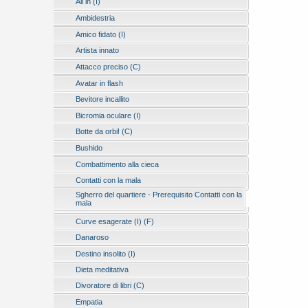
All in (I)
Ambidestria
Amico fidato (I)
Artista innato
Attacco preciso (C)
Avatar in flash
Bevitore incallito
Bicromia oculare (I)
Botte da orbi! (C)
Bushido
Combattimento alla cieca
Contatti con la mala
Sgherro del quartiere - Prerequisito Contatti con la
mala
Curve esagerate (I) (F)
Danaroso
Destino insolito (I)
Dieta meditativa
Divoratore di libri (C)
Empatia