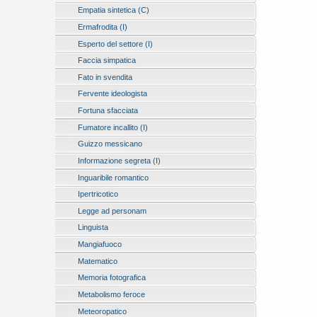
Empatia sintetica (C)
Ermafrodita (I)
Esperto del settore (I)
Faccia simpatica
Fato in svendita
Fervente ideologista
Fortuna sfacciata
Fumatore incallito (I)
Guizzo messicano
Informazione segreta (I)
Inguaribile romantico
Ipertricotico
Legge ad personam
Linguista
Mangiafuoco
Matematico
Memoria fotografica
Metabolismo feroce
Meteoropatico