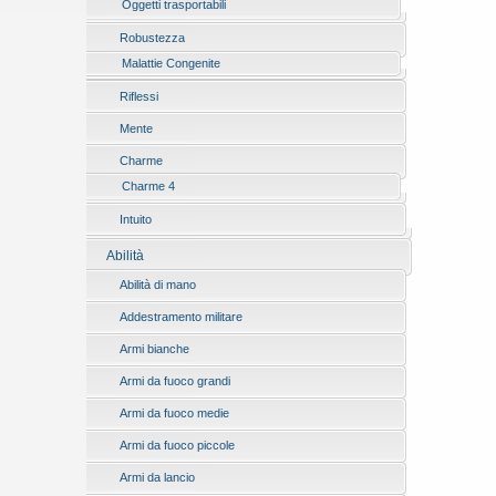
Oggetti trasportabili
Robustezza
Malattie Congenite
Riflessi
Mente
Charme
Charme 4
Intuito
Abilità
Abilità di mano
Addestramento militare
Armi bianche
Armi da fuoco grandi
Armi da fuoco medie
Armi da fuoco piccole
Armi da lancio