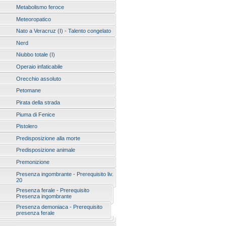
Metabolismo feroce
Meteoropatico
Nato a Veracruz (I) - Talento congelato
Nerd
Niubbo totale (I)
Operaio infaticabile
Orecchio assoluto
Petomane
Pirata della strada
Piuma di Fenice
Pistolero
Predisposizione alla morte
Predisposizione animale
Premonizione
Presenza ingombrante - Prerequisito liv.
20
Presenza ferale - Prerequisito
Presenza ingombrante
Presenza demoniaca - Prerequisito
presenza ferale