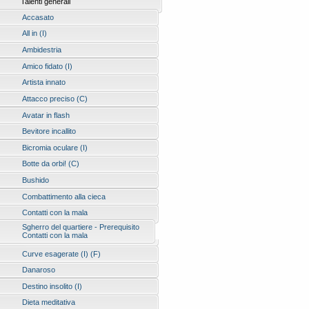
Talenti generali
Accasato
All in (I)
Ambidestria
Amico fidato (I)
Artista innato
Attacco preciso (C)
Avatar in flash
Bevitore incallito
Bicromia oculare (I)
Botte da orbi! (C)
Bushido
Combattimento alla cieca
Contatti con la mala
Sgherro del quartiere - Prerequisito
Contatti con la mala
Curve esagerate (I) (F)
Danaroso
Destino insolito (I)
Dieta meditativa