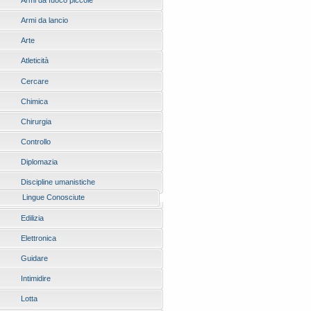
Armi da fuoco piccole
Armi da lancio
Arte
Atleticità
Cercare
Chimica
Chirurgia
Controllo
Diplomazia
Discipline umanistiche
Lingue Conosciute
Edilizia
Elettronica
Guidare
Intimidire
Lotta