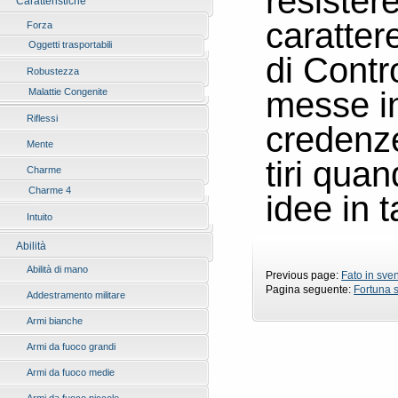
resistere
Caratteristiche
carattere
Forza
Oggetti trasportabili
di Contr
Robustezza
messe in
Malattie Congenite
Riflessi
credenze
Mente
tiri qua
Charme
Charme 4
idee in t
Intuito
Abilità
Abilità di mano
Previous page:
Fato in sve
Pagina seguente:
Fortuna s
Addestramento militare
Armi bianche
Armi da fuoco grandi
Armi da fuoco medie