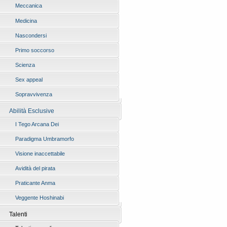
Meccanica
Medicina
Nascondersi
Primo soccorso
Scienza
Sex appeal
Sopravvivenza
Abilità Esclusive
I Tego Arcana Dei
Paradigma Umbramorfo
Visione inaccettabile
Avidità del pirata
Praticante Anma
Veggente Hoshinabi
Talenti