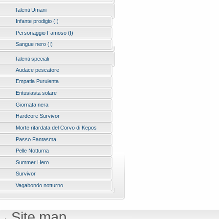
Talenti Umani
Infante prodigio (I)
Personaggio Famoso (I)
Sangue nero (I)
Talenti speciali
Audace pescatore
Empatia Purulenta
Entusiasta solare
Giornata nera
Hardcore Survivor
Morte ritardata del Corvo di Kepos
Passo Fantasma
Pelle Notturna
Summer Hero
Survivor
Vagabondo notturno
Site map