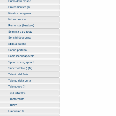
Primo della classe
Professionista (I)
Risata contagiosa
Ritorno rapido
Rumorista (beatbox)
Scimmia a tre teste
Sensibilità occulta
Sfiga a catena
Sonno perfetto
Sosia inconsapevole
Spear, spear, spear!
Superdotato (I) (M)
Talento del Sole
Talento della Luna
Talentuoso (I)
Tora tora tora!
Trasformista
Truzzo
Umorismo 0