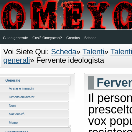
Guida generale
Cos'è Omeyocan?
Gremios
Scheda
Voi Siete Qui:
Scheda
»
Talenti
»
Talent
generali
»
Fervente ideologista
Ferven
Generale
Avatar e immagini
Il perso
Dimensioni avatar
prescelt
Nomi
Nazionalità
vox popu
Memo