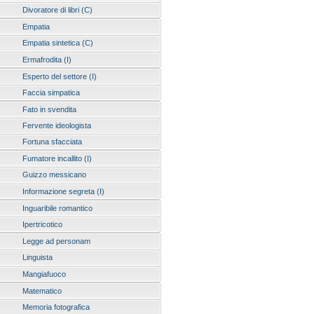
Divoratore di libri (C)
Empatia
Empatia sintetica (C)
Ermafrodita (I)
Esperto del settore (I)
Faccia simpatica
Fato in svendita
Fervente ideologista
Fortuna sfacciata
Fumatore incallito (I)
Guizzo messicano
Informazione segreta (I)
Inguaribile romantico
Ipertricotico
Legge ad personam
Linguista
Mangiafuoco
Matematico
Memoria fotografica