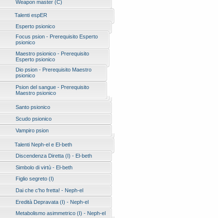
Weapon master (C)
Talenti espER
Esperto psionico
Focus psion - Prerequisito Esperto
psionico
Maestro psionico - Prerequisito
Esperto psionico
Dio psion - Prerequisito Maestro
psionico
Psion del sangue - Prerequisito
Maestro psionico
Santo psionico
Scudo psionico
Vampiro psion
Talenti Neph-el e El-beth
Discendenza Diretta (I) - El-beth
Simbolo di virtù - El-beth
Figlio segreto (I)
Dai che c'ho fretta! - Neph-el
Eredità Depravata (I) - Neph-el
Metabolismo asimmetrico (I) - Neph-el