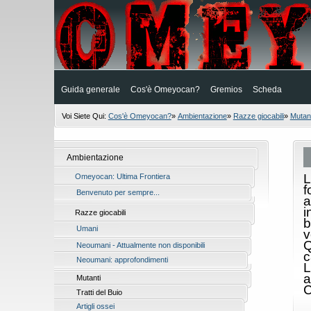
Guida generale
Cos'è Omeyocan?
Gremios
Scheda
Voi Siete Qui:
Cos'è Omeyocan?
»
Ambientazione
»
Razze giocabili
»
Mutant
Ambientazione
L
Omeyocan: Ultima Frontiera
f
Benvenuto per sempre...
a
i
Razze giocabili
b
Umani
v
Q
Neoumani - Attualmente non disponibili
c
Neoumani: approfondimenti
L
a
Mutanti
C
Tratti del Buio
Artigli ossei