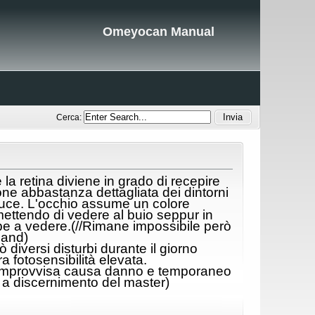
Omeyocan Manual
Cerca:
la retina diviene in grado di recepire
one abbastanza dettagliata dei dintorni
 luce. L'occhio assume un colore
rmettendo di vedere al buio seppur in
be a vedere.(//Rimane impossibile però
 land)
diversi disturbi durante il giorno
a fotosensibilità elevata.
ia) improvvisa causa danno e temporaneo
 discernimento del master)