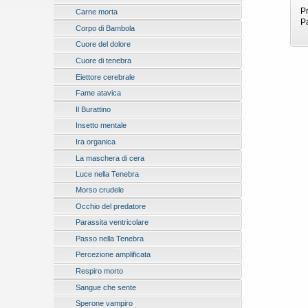
P
Carne morta
P
Corpo di Bambola
Cuore del dolore
Cuore di tenebra
Eiettore cerebrale
Fame atavica
Il Burattino
Insetto mentale
Ira organica
La maschera di cera
Luce nella Tenebra
Morso crudele
Occhio del predatore
Parassita ventricolare
Passo nella Tenebra
Percezione amplificata
Respiro morto
Sangue che sente
Sperone vampiro