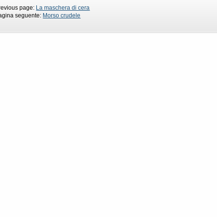
revious page:
La maschera di cera
agina seguente:
Morso crudele