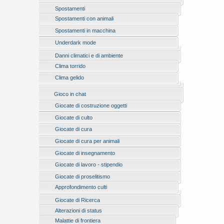
Spostamenti
Spostamenti con animali
Spostamenti in macchina
Underdark mode
Danni climatici e di ambiente
Clima torrido
Clima gelido
Gioco in chat
Giocate di costruzione oggetti
Giocate di culto
Giocate di cura
Giocate di cura per animali
Giocate di insegnamento
Giocate di lavoro - stipendio
Giocate di proselitismo
Approfondimento culti
Giocate di Ricerca
Alterazioni di status
Malattie di frontiera