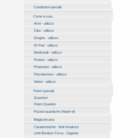
Condizioni speciali
Come si usa...
Armi - utilizzo
Cibo - utilizzo
Droghe - utilizzo
ID-Pod - utilizzo
Medicinali - utilizzo
Protesi - utilizzo
Protezioni - utilizzo
Psicofarmaci - utilizzo
Veleni - utilizzo
Poteri speciali
Quantum
Poteri Quantici
Pozioni quantiche (Neph-el)
Magia Arcana
Caratteristiche - limit breakers
Limit Breaker Forza - Gigante