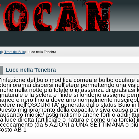
i
»
Tratti del Buio
»
Luce nella Tenebra
Luce nella Tenebra
'infezione del buio modifica cornea e bulbo oculare e 
otoni oramai dispersi nell'etere permettendo una visi
nche nella notte più totale o in assenza di qualsiasi
nnaturale e la sclera e l'iride si fondono assieme pe
ianco e nero fino a dove uno normalmente riuscireb
edere nell'OSCURITA' generata dallo status Buio in
uesto miglioramento della capacità visiva causa però 
ausando miopie/ astigmatismo anche forti o addirittur
a luce diretta (artificiale o naturale come una torc
ccecamento (da 5 AZIONI a UNA SETTIMANA o più a
osto AB 1