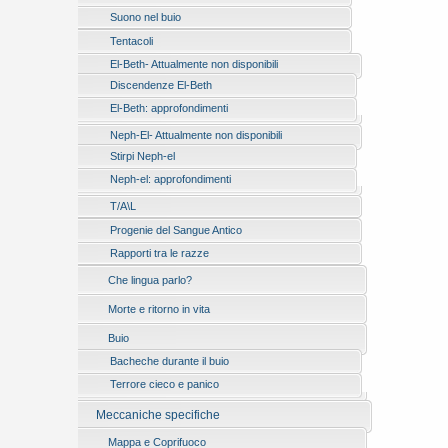
Suono nel buio
Tentacoli
El-Beth- Attualmente non disponibili
Discendenze El-Beth
El-Beth: approfondimenti
Neph-El- Attualmente non disponibili
Stirpi Neph-el
Neph-el: approfondimenti
T/A\L
Progenie del Sangue Antico
Rapporti tra le razze
Che lingua parlo?
Morte e ritorno in vita
Buio
Bacheche durante il buio
Terrore cieco e panico
Meccaniche specifiche
Mappa e Coprifuoco