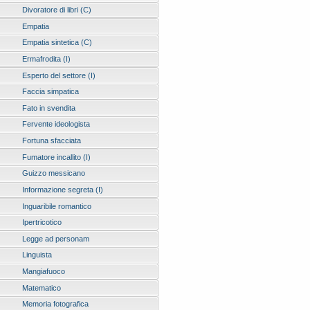
Divoratore di libri (C)
Empatia
Empatia sintetica (C)
Ermafrodita (I)
Esperto del settore (I)
Faccia simpatica
Fato in svendita
Fervente ideologista
Fortuna sfacciata
Fumatore incallito (I)
Guizzo messicano
Informazione segreta (I)
Inguaribile romantico
Ipertricotico
Legge ad personam
Linguista
Mangiafuoco
Matematico
Memoria fotografica