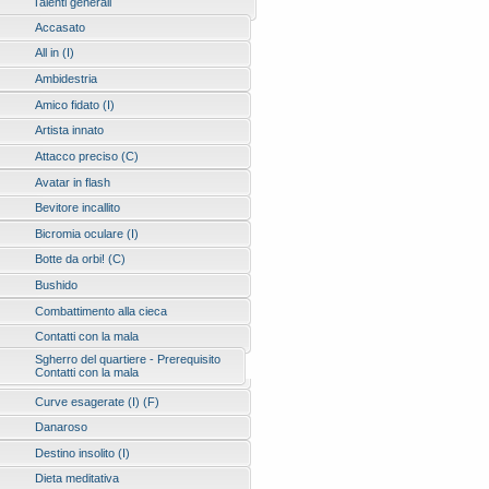
Talenti generali
Accasato
All in (I)
Ambidestria
Amico fidato (I)
Artista innato
Attacco preciso (C)
Avatar in flash
Bevitore incallito
Bicromia oculare (I)
Botte da orbi! (C)
Bushido
Combattimento alla cieca
Contatti con la mala
Sgherro del quartiere - Prerequisito
Contatti con la mala
Curve esagerate (I) (F)
Danaroso
Destino insolito (I)
Dieta meditativa