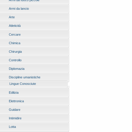
Armi da fuoco piccole
Armi da lancio
Arte
Atleticità
Cercare
Chimica
Chirurgia
Controllo
Diplomazia
Discipline umanistiche
Lingue Conosciute
Edilizia
Elettronica
Guidare
Intimidire
Lotta