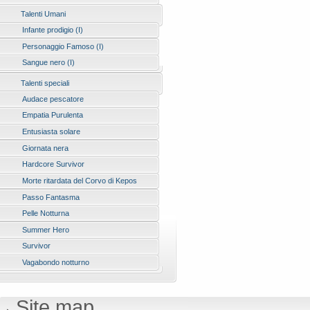
Talenti Umani
Infante prodigio (I)
Personaggio Famoso (I)
Sangue nero (I)
Talenti speciali
Audace pescatore
Empatia Purulenta
Entusiasta solare
Giornata nera
Hardcore Survivor
Morte ritardata del Corvo di Kepos
Passo Fantasma
Pelle Notturna
Summer Hero
Survivor
Vagabondo notturno
Site map