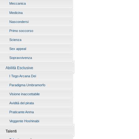
Meccanica
Medicina
Nascondersi
Primo soccorso
Scienza
Sex appeal
Sopravvivenza
Abilità Esclusive
I Tego Arcana Dei
Paradigma Umbramorfo
Visione inaccettabile
Avidità del pirata
Praticante Anma
Veggente Hoshinabi
Talenti