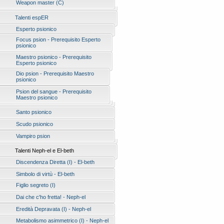
Weapon master (C)
Talenti espER
Esperto psionico
Focus psion - Prerequisito Esperto
psionico
Maestro psionico - Prerequisito
Esperto psionico
Dio psion - Prerequisito Maestro
psionico
Psion del sangue - Prerequisito
Maestro psionico
Santo psionico
Scudo psionico
Vampiro psion
Talenti Neph-el e El-beth
Discendenza Diretta (I) - El-beth
Simbolo di virtù - El-beth
Figlio segreto (I)
Dai che c'ho fretta! - Neph-el
Eredità Depravata (I) - Neph-el
Metabolismo asimmetrico (I) - Neph-el