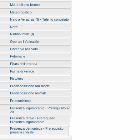
Metabolismo feroce
Meteoropatico
Nato a Veracruz (I) - Talento congelato
Nerd
Niubbo totale (I)
Operaio infaticabile
Orecchio assoluto
Petomane
Pirata della strada
Piuma di Fenice
Pistolero
Predisposizione alla morte
Predisposizione animale
Premonizione
Presenza ingombrante - Prerequisito liv.
20
Presenza ferale - Prerequisito
Presenza ingombrante
Presenza demoniaca - Prerequisito
presenza ferale