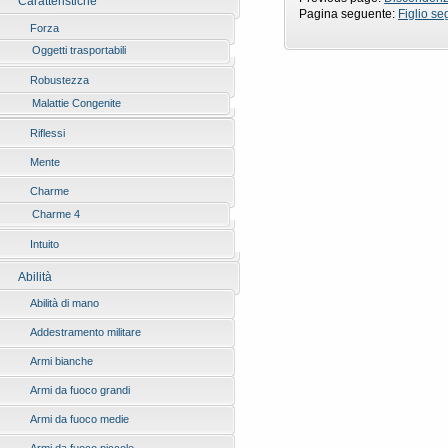
Caratteristiche
Pagina seguente:
Figlio seg
Forza
Oggetti trasportabili
Robustezza
Malattie Congenite
Riflessi
Mente
Charme
Charme 4
Intuito
Abilità
Abilità di mano
Addestramento militare
Armi bianche
Armi da fuoco grandi
Armi da fuoco medie