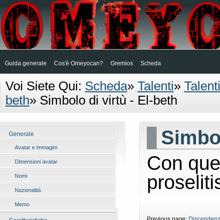
Guida generale
Cos'è Omeyocan?
Gremios
Scheda
Voi Siete Qui:
Scheda
»
Talenti
»
Talent
beth
»
Simbolo di virtù - El-beth
Simbol
Generale
Avatar e immagini
Con ques
Dimensioni avatar
proselit
Nomi
Nazionalità
Memo
Previous page:
Discendenza 