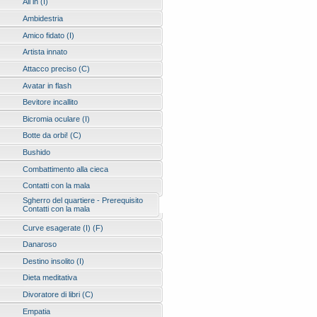
All in (I)
Ambidestria
Amico fidato (I)
Artista innato
Attacco preciso (C)
Avatar in flash
Bevitore incallito
Bicromia oculare (I)
Botte da orbi! (C)
Bushido
Combattimento alla cieca
Contatti con la mala
Sgherro del quartiere - Prerequisito
Contatti con la mala
Curve esagerate (I) (F)
Danaroso
Destino insolito (I)
Dieta meditativa
Divoratore di libri (C)
Empatia