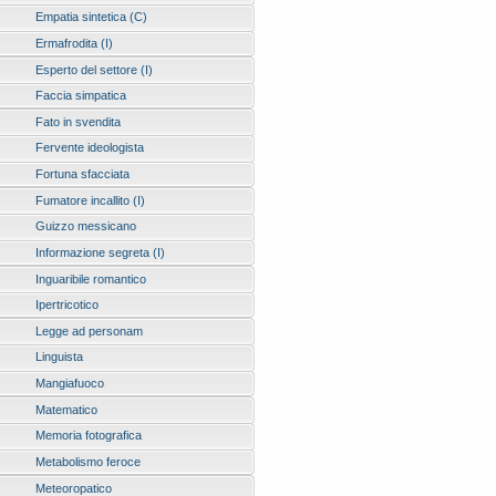
Empatia sintetica (C)
Ermafrodita (I)
Esperto del settore (I)
Faccia simpatica
Fato in svendita
Fervente ideologista
Fortuna sfacciata
Fumatore incallito (I)
Guizzo messicano
Informazione segreta (I)
Inguaribile romantico
Ipertricotico
Legge ad personam
Linguista
Mangiafuoco
Matematico
Memoria fotografica
Metabolismo feroce
Meteoropatico