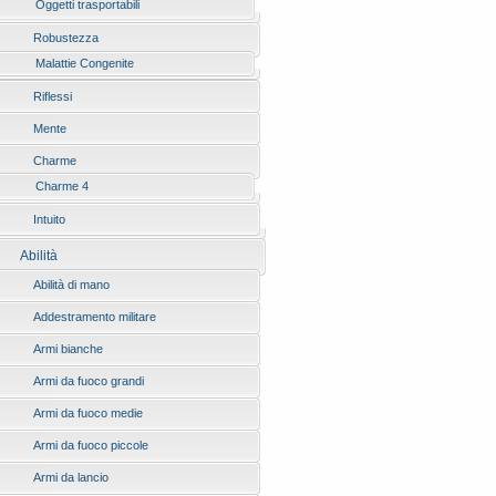
Oggetti trasportabili
Robustezza
Malattie Congenite
Riflessi
Mente
Charme
Charme 4
Intuito
Abilità
Abilità di mano
Addestramento militare
Armi bianche
Armi da fuoco grandi
Armi da fuoco medie
Armi da fuoco piccole
Armi da lancio