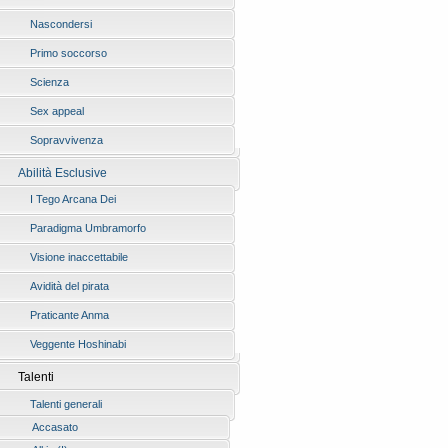
Nascondersi
Primo soccorso
Scienza
Sex appeal
Sopravvivenza
Abilità Esclusive
I Tego Arcana Dei
Paradigma Umbramorfo
Visione inaccettabile
Avidità del pirata
Praticante Anma
Veggente Hoshinabi
Talenti
Talenti generali
Accasato