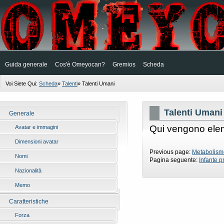
Guida generale
Cos'è Omeyocan?
Gremios
Scheda
Voi Siete Qui:
Scheda
»
Talenti
»
Talenti Umani
Talenti Umani
Generale
Qui vengono elenc
Avatar e immagini
Dimensioni avatar
Previous page:
Metabolismo
Nomi
Pagina seguente:
Infante pr
Nazionalità
Memo
Caratteristiche
Forza