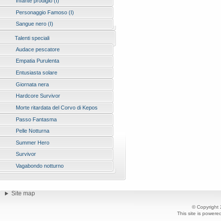
Infante prodigio (I)
Personaggio Famoso (I)
Sangue nero (I)
Talenti speciali
Audace pescatore
Empatia Purulenta
Entusiasta solare
Giornata nera
Hardcore Survivor
Morte ritardata del Corvo di Kepos
Passo Fantasma
Pelle Notturna
Summer Hero
Survivor
Vagabondo notturno
Site map
© Copyright
This site is power