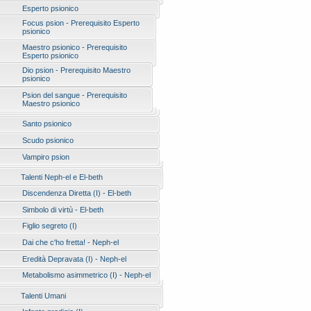
Esperto psionico
Focus psion - Prerequisito Esperto
psionico
Maestro psionico - Prerequisito
Esperto psionico
Dio psion - Prerequisito Maestro
psionico
Psion del sangue - Prerequisito
Maestro psionico
Santo psionico
Scudo psionico
Vampiro psion
Talenti Neph-el e El-beth
Discendenza Diretta (I) - El-beth
Simbolo di virtù - El-beth
Figlio segreto (I)
Dai che c'ho fretta! - Neph-el
Eredità Depravata (I) - Neph-el
Metabolismo asimmetrico (I) - Neph-el
Talenti Umani